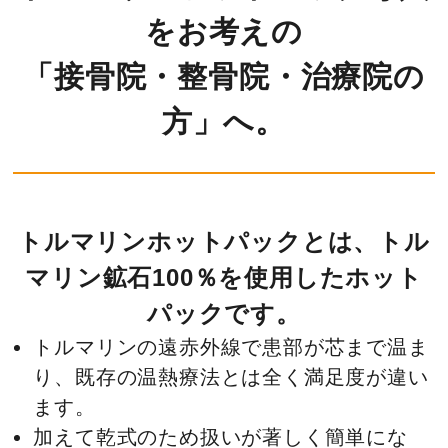
をお考えの
お客様の声
「接骨院・整骨院・
治療院の
お知らせ
方」へ。
資料ダウンロード
会社情報
トルマリンホットパックとは、トル
マリン鉱石100％を使用したホット
個人情報保護方針
パックです。
特定商取引法に基づく表記
トルマリンの遠赤外線で患部が芯まで温ま
り、既存の温熱療法とは全く満足度が違い
サイトマップ
ます。
加えて乾式のため扱いが著しく簡単にな