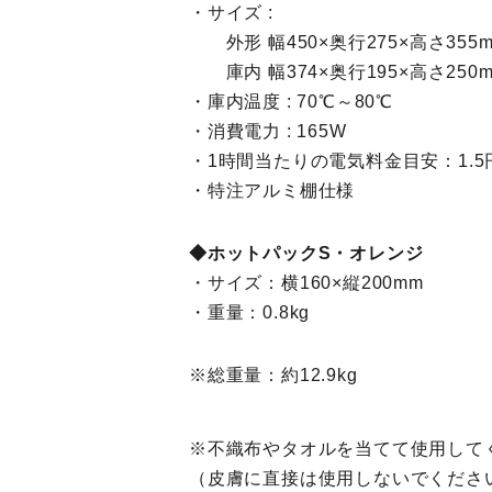
・サイズ :
外形 幅450×奥行275×高さ355
庫内 幅374×奥行195×高さ250
・庫内温度 : 70℃～80℃
・消費電力 : 165W
・1時間当たりの電気料金目安：1.5
・特注アルミ棚仕様
◆ホットパックS・オレンジ
・サイズ：横160×縦200mm
・重量：0.8kg
※総重量：約12.9kg
※不織布やタオルを当てて使用して
（皮膚に直接は使用しないでくださ