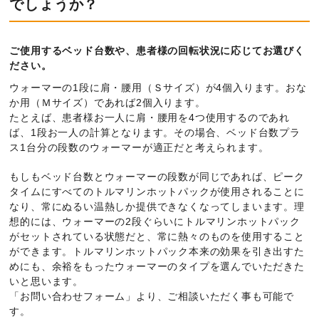
でしょうか？
お客様の声
ご使用するベッド台数や、患者様の回転状況に応じてお選びく
ださい。
お知らせ
ウォーマーの1段に肩・腰用（Ｓサイズ）が4個入ります。おな
か用（Ｍサイズ）であれば2個入ります。
資料ダウンロード
たとえば、患者様お一人に肩・腰用を4つ使用するのであれ
ば、1段お一人の計算となります。その場合、ベッド台数プラ
ス1台分の段数のウォーマーが適正だと考えられます。
会社情報
もしもベッド台数とウォーマーの段数が同じであれば、ピーク
タイムにすべてのトルマリンホットパックが使用されることに
個人情報保護方針
なり、常にぬるい温熱しか提供できなくなってしまいます。理
想的には、ウォーマーの2段ぐらいにトルマリンホットパック
特定商取引法に基づく表記
がセットされている状態だと、常に熱々のものを使用すること
ができます。トルマリンホットパック本来の効果を引き出すた
めにも、余裕をもったウォーマーのタイプを選んでいただきた
サイトマップ
いと思います。
「お問い合わせフォーム」より、ご相談いただく事も可能で
す。